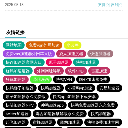
2025-05-13
支持
[0]
反对
[0]
友情链接
网站地图
免费vqn外网加速
小蓝鸟
免费vps加速器外网苹果版
旋风加速度器
快连加速器
快连加速器官网入口
原子加速器
快鸭加速器
旋风加速度器
外网网址导航
软件中心
雷霆加速
狂飙加速器
哔咔漫画
快鸭VPN
国外加速器免费
快鸭梯子加速器
快鸭加速器
小黄鸭vp加速
安易加速器
原子加速器永久免费版
快鸭app加速器下载安卓
快喵加速器NPV
冲鸭加速app
快鸭免费加速器永久免费
twitter加速器
毒舌加速器破解版永久免费
快鸭加速器
起飞加速器
蜜蜂加速器
黑豹加速器
快鸭免费加速官网