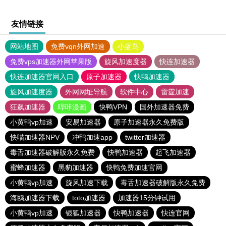
友情链接
网站地图
免费vqn外网加速
小蓝鸟
免费vps加速器外网苹果版
旋风加速度器
快连加速器
快连加速器官网入口
原子加速器
快鸭加速器
旋风加速度器
外网网址导航
软件中心
雷霆加速
狂飙加速器
哔咔漫画
快鸭VPN
国外加速器免费
小黄鸭vp加速
安易加速器
原子加速器永久免费版
快喵加速器NPV
冲鸭加速app
twitter加速器
毒舌加速器破解版永久免费
快鸭加速器
起飞加速器
蜜蜂加速器
黑豹加速器
快鸭免费加速官网
小黄鸭vp加速
旋风加速下载
毒舌加速器破解版永久免费
海鸥加速器下载
toto加速器
加速器15分钟试用
小黄鸭vp加速
银狐加速器
快鸭加速器
快连官网